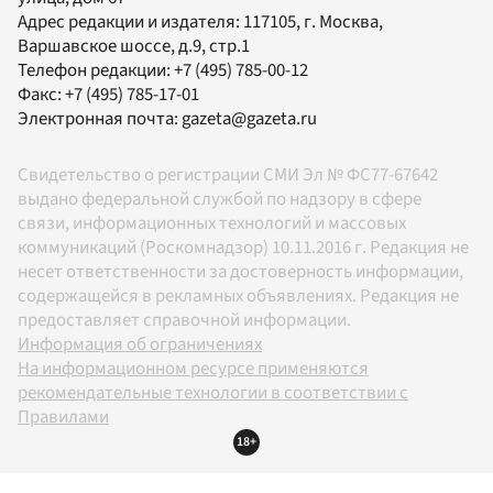
Адрес редакции и издателя:
117105
, г.
Москва
,
Варшавское шоссе, д.9, стр.1
Телефон редакции:
+7 (495) 785-00-12
Факс:
+7 (495) 785-17-01
Электронная почта:
gazeta@gazeta.ru
Свидетельство о регистрации СМИ Эл № ФС77-67642
выдано федеральной службой по надзору в сфере
связи, информационных технологий и массовых
коммуникаций (Роскомнадзор) 10.11.2016 г. Редакция не
несет ответственности за достоверность информации,
содержащейся в рекламных объявлениях. Редакция не
предоставляет справочной информации.
Информация об ограничениях
На информационном ресурсе применяются
рекомендательные технологии в соответствии с
Правилами
18+