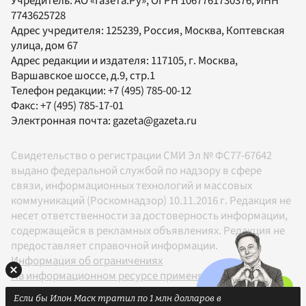
Учредитель:
АО «Газета.Ру»
, ОГРН 1067761730376, ИНН
7743625728
Адрес учредителя: 125239, Россия, Москва, Коптевская
улица, дом 67
Адрес редакции и издателя:
117105
, г.
Москва
,
Варшавское шоссе, д.9, стр.1
Телефон редакции:
+7 (495) 785-00-12
Факс:
+7 (495) 785-17-01
Электронная почта:
gazeta@gazeta.ru
Свидетельство о регистрации СМИ Эл № ФС77-67642
выдано федеральной службой по надзору в сфере
связи, информационных технологий и массовых
коммуникаций (Роскомнадзор) 10.11.2016 г. Редакция не
несет ответственности за достоверность информации,
содержащейся в рекламных объявлениях. Редакция не
предоставляет справочной информации.
Информация об ограничениях
На информационном ресурсе применяются
рекомендательные технологии в соответствии с
Если бы Илон Маск тратил по 1 млн долларов в