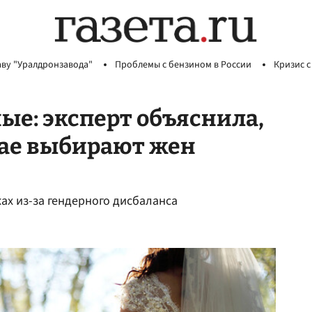
аву "Уралдронзавода"
Проблемы с бензином в России
Кризис с
е: эксперт объяснила,
ае выбирают жен
ках из-за гендерного дисбаланса