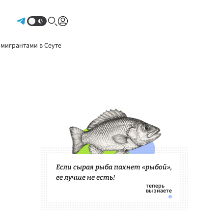
Авторизоваться
 мигрантами в Сеуте
Если сырая рыба пахнет «рыбой»,
ее лучше не есть!