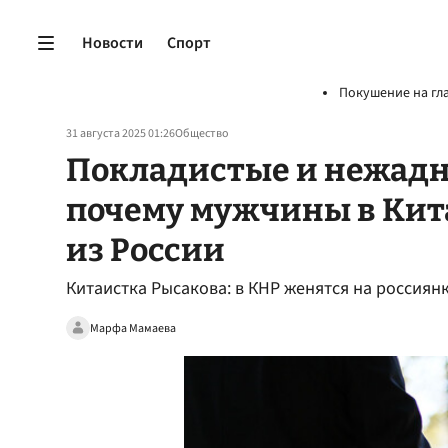
Новости
Спорт
Покушение на гл
31 августа 2025 01:26
Общество
Покладистые и нежадны
почему мужчины в Кит
из России
Китаистка Рысакова: в КНР женятся на россиян
Марфа Мамаева