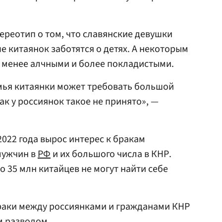
стереотип о том, что славянские девушки
е китаянок заботятся о детях. А некоторым
 менее алчными и более покладистыми.
мья китаянки может требовать большой
как у россиянок такое не принято», —
2022 года вырос интерес к бракам
мужчин в
РФ
и их большого числа в КНР.
ло 35 млн китайцев не могут найти себе
браки между россиянками и гражданами КНР
м разводом.