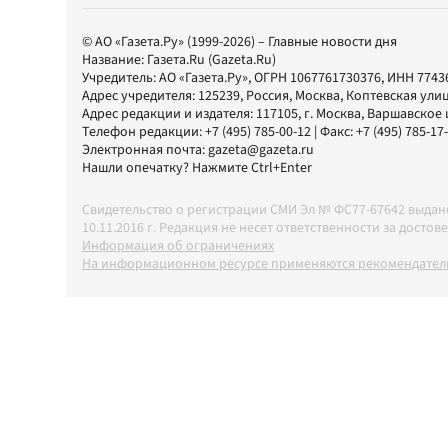
© АО «Газета.Ру» (1999-2026) – Главные новости дня
Название:
Газета.Ru
(Gazeta.Ru)
Учредитель:
АО «Газета.Ру»
, ОГРН 1067761730376, ИНН 7743
Адрес учредителя: 125239, Россия, Москва, Коптевская улиц
Адрес редакции и издателя:
117105
, г.
Москва
,
Варшавское шо
Телефон редакции:
+7 (495) 785-00-12
| Факс:
+7 (495) 785-17
Электронная почта:
gazeta@gazeta.ru
Нашли опечатку? Нажмите Ctrl+Enter
Свидетельство о регистрации СМИ Эл № ФС77-67642 выда
10.11.2016 г. Редакция не несет ответственности за дос
Информация об ограничениях
На информационном ресурсе применяются рекомендатель