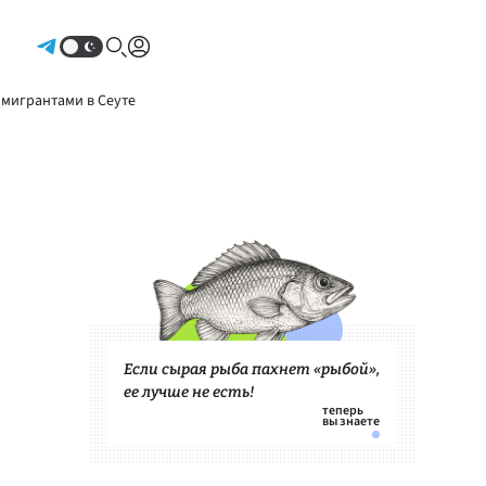
Авторизоваться
 мигрантами в Сеуте
Если сырая рыба пахнет «рыбой»,
ее лучше не есть!