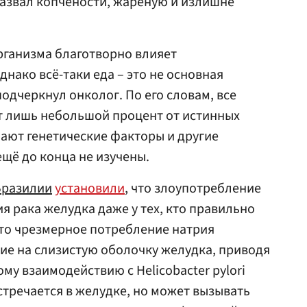
азвал копчености, жареную и излишне
организма благотворно влияет
нако всё-таки еда – это не основная
одчеркнул онколог. По его словам, все
 лишь небольшой процент от истинных
мают генетические факторы и другие
ещё до конца не изучены.
Бразилии
установили
, что злоупотребление
я рака желудка даже у тех, кто правильно
 что чрезмерное потребление натрия
ие на слизистую оболочку желудка, приводя
у взаимодействию с Helicobacter pylori
стречается в желудке, но может вызывать