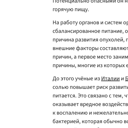
Потенциально опасными он н
горячую пищу.
На работу органов и систем 
сбалансированное питание, од
причина развития опухолей, п
внешние факторы составляют
причин, а первое место зани
причины, многие из которых 
До этого учёные из
Италии
и
солью повышает риск развити
питается. Это связано с тем,
оказывает вредное воздейств
к воспалению и нежелательном
бактерией, которая обычно в