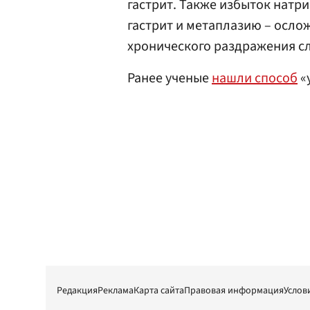
гастрит. Также избыток натр
гастрит и метаплазию – осло
хронического раздражения с
Ранее ученые
нашли способ
«
Редакция
Реклама
Карта сайта
Правовая информация
Услов