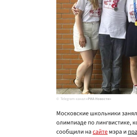
Telegram-канал
«РИА Новости»
Московские школьники занял
олимпиаде по лингвистике, к
сообщили на
сайте
мэра и
пр