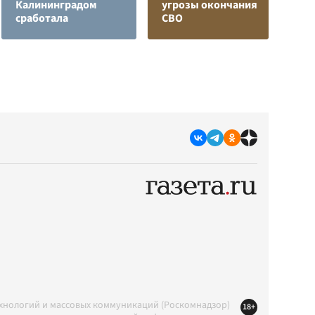
Калининградом
угрозы окончания
в
сработала
СВО
р
ехнологий и массовых коммуникаций (Роскомнадзор)
18+