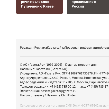
речи после слов
проживание в
Пугачевой о Киеве
России
Редакция
Реклама
Карта сайта
Правовая информация
Услов
© АО «Газета.Ру» (1999-2026) – Главные новости дня
Название:
Газета.Ru
(Gazeta.Ru)
Учредитель:
АО «Газета.Ру»
, ОГРН 1067761730376, ИНН 7743
Адрес учредителя: 125239, Россия, Москва, Коптевская улиц
Адрес редакции и издателя:
117105
, г.
Москва
,
Варшавское шо
Телефон редакции:
+7 (495) 785-00-12
| Факс:
+7 (495) 785-17
Электронная почта:
gazeta@gazeta.ru
Нашли опечатку? Нажмите Ctrl+Enter
Свидетельство о регистрации СМИ Эл № ФС77-67642 выда