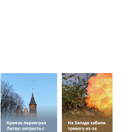
Кремль переиграл
На Западе забили
Л
Литву: хитрость с
тревогу из-за
з