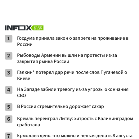
1
Госдума приняла закон о запрете на проживание в
России
2
Рыбоводы Армении вышли на протесты из-за
закрытия рынка России
3
Галкин* потерял дар речи после слов Пугачевой о
Киеве
4
На Западе забили тревогу из-за угрозы окончания
СВО
5
В России стремительно дорожает сахар
6
Кремль переиграл Литву: хитрость с Калининградом
сработала
7
Ермолаев день: что можно и нельзя делать 8 августа