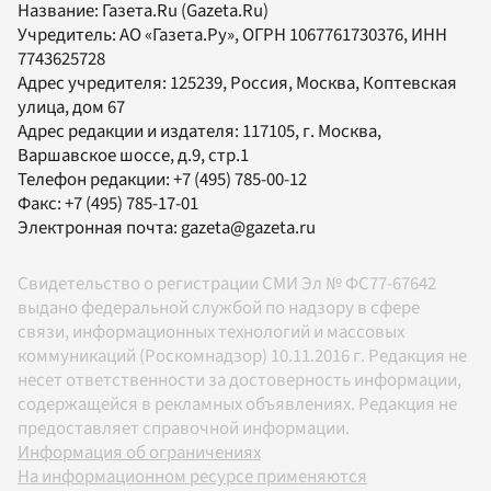
Название:
Газета.Ru
(Gazeta.Ru)
Учредитель:
АО «Газета.Ру»
, ОГРН 1067761730376, ИНН
7743625728
Адрес учредителя: 125239, Россия, Москва, Коптевская
улица, дом 67
Адрес редакции и издателя:
117105
, г.
Москва
,
Варшавское шоссе, д.9, стр.1
Телефон редакции:
+7 (495) 785-00-12
Факс:
+7 (495) 785-17-01
Электронная почта:
gazeta@gazeta.ru
Свидетельство о регистрации СМИ Эл № ФС77-67642
выдано федеральной службой по надзору в сфере
связи, информационных технологий и массовых
коммуникаций (Роскомнадзор) 10.11.2016 г. Редакция не
несет ответственности за достоверность информации,
содержащейся в рекламных объявлениях. Редакция не
предоставляет справочной информации.
Информация об ограничениях
На информационном ресурсе применяются