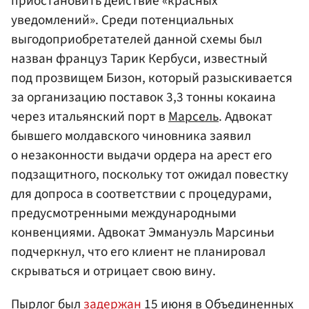
приостановить действие «красных
уведомлений». Среди потенциальных
выгодоприобретателей данной схемы был
назван француз Тарик Кербуси, известный
под прозвищем Бизон, который разыскивается
за организацию поставок 3,3 тонны кокаина
через итальянский порт в
Марсель
. Адвокат
бывшего молдавского чиновника заявил
о незаконности выдачи ордера на арест его
подзащитного, поскольку тот ожидал повестку
для допроса в соответствии с процедурами,
предусмотренными международными
конвенциями. Адвокат Эммануэль Марсиньи
подчеркнул, что его клиент не планировал
скрываться и отрицает свою вину.
Пырлог был
задержан
15 июня в Объединенных