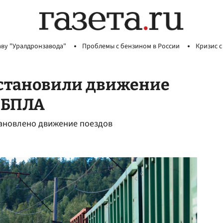
аву "Уралдронзавода"
Проблемы с бензином в России
Кризис с
остановили движение
 БПЛА
тановлено движение поездов