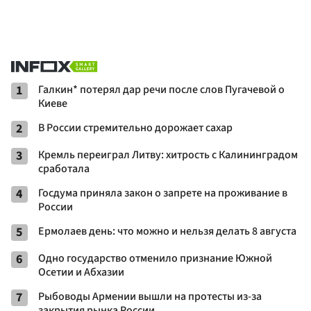
1
Галкин* потерял дар речи после слов Пугачевой о
Киеве
2
В России стремительно дорожает сахар
3
Кремль переиграл Литву: хитрость с Калининградом
сработала
4
Госдума приняла закон о запрете на проживание в
России
5
Ермолаев день: что можно и нельзя делать 8 августа
6
Одно государство отменило признание Южной
Осетии и Абхазии
7
Рыбоводы Армении вышли на протесты из-за
закрытия рынка России