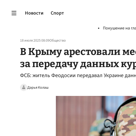
Новости
Спорт
Покушение на гл
18 июля 2025 08:09
Общество
В Крыму арестовали ме
за передачу данных ку
ФСБ: житель Феодосии передавал Украине данн
Дарья Колаш