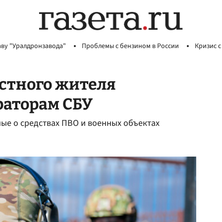
аву "Уралдронзавода"
Проблемы с бензином в России
Кризис с
стного жителя
раторам СБУ
ые о средствах ПВО и военных объектах