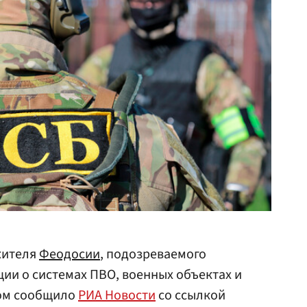
жителя
Феодосии
, подозреваемого
и о системах ПВО, военных объектах и
том сообщило
РИА Новости
со ссылкой