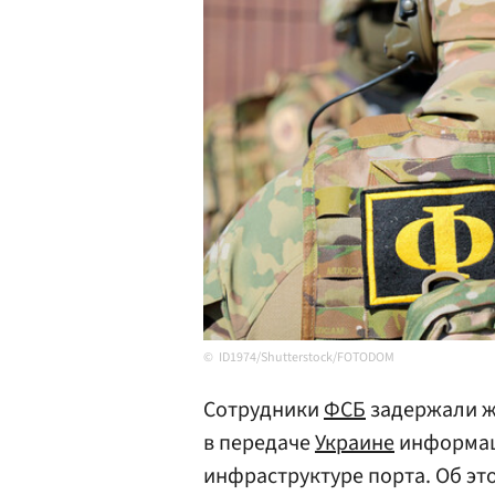
ID1974/Shutterstock/FOTODOM
Сотрудники
ФСБ
задержали 
в передаче
Украине
информаци
инфраструктуре порта. Об э