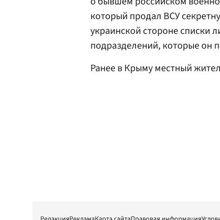
о бывшем российском военн
который продал ВСУ секретн
украинской стороне списки л
подразделений, которые он п
Ранее в Крыму местный жите
Редакция
Реклама
Карта сайта
Правовая информация
Услов