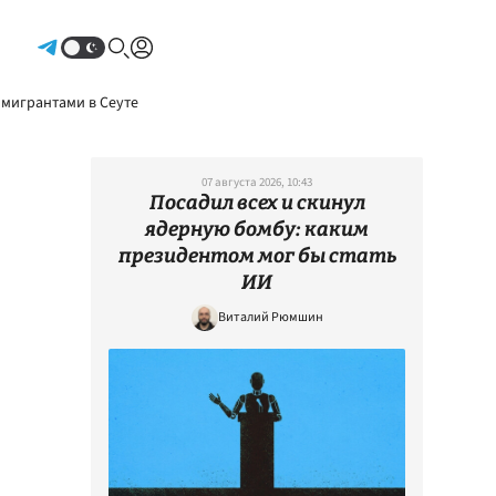
Авторизоваться
 мигрантами в Сеуте
07 августа 2026, 10:43
Посадил всех и скинул
ядерную бомбу: каким
президентом мог бы стать
ИИ
Виталий Рюмшин