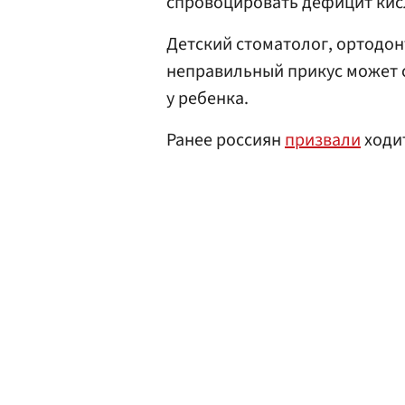
спровоцировать дефицит кис
Детский стоматолог, ортодо
неправильный прикус может 
у ребенка.
Ранее россиян
призвали
ходит