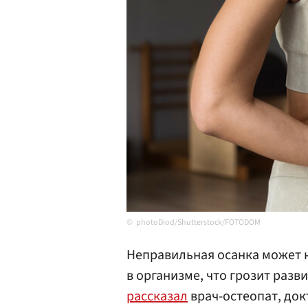
photoDiod/Shutterstock/FOTODOM
Неправильная осанка может н
в организме, что грозит разв
рассказал
врач-остеопат, док