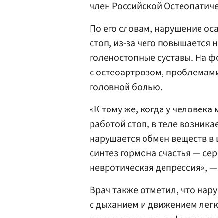
член Российской Остеопатич
По его словам, нарушение ос
стоп, из-за чего повышается 
голеностопные суставы. На ф
с остеоартрозом, проблемами
головной болью.
«К тому же, когда у человека
работой стоп, в теле возника
нарушается обмен веществ в 
синтез гормона счастья — се
невротическая депрессия», —
Врач также отметил, что нар
с дыханием и движением легк