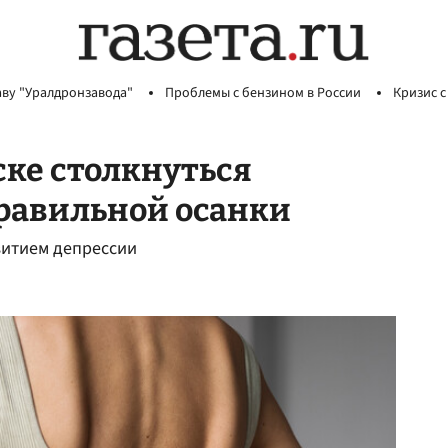
аву "Уралдронзавода"
Проблемы с бензином в России
Кризис с
ске столкнуться
правильной осанки
витием депрессии