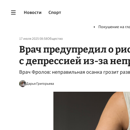
Новости
Спорт
Покушение на гл
17 июля 2025 08:58
Общество
Врач предупредил о ри
с депрессией из-за не
Врач Фролов: неправильная осанка грозит раз
Дарья Григорьева