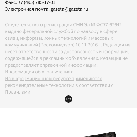
Факс:
+7 (495) 785-17-01
Электронная почта:
gazeta@gazeta.ru
Свидетельство о регистрации СМИ Эл № ФС77-67642
выдано федеральной службой по надзору в сфере
связи, информационных технологий и массовых
коммуникаций (Роскомнадзор) 10.11.2016 г. Редакция не
несет ответственности за достоверность информации,
содержащейся в рекламных объявлениях. Редакция не
предоставляет справочной информации.
Информация об ограничениях
На информационном ресурсе применяются
рекомендательные технологии в соответствии с
Правилами
18+