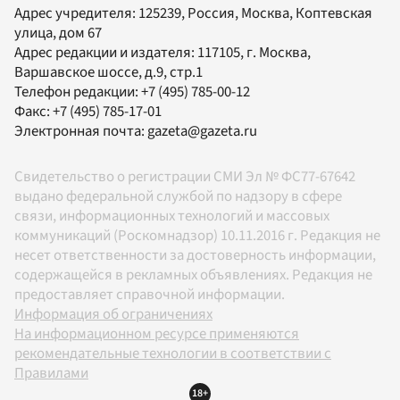
Адрес учредителя: 125239, Россия, Москва, Коптевская
улица, дом 67
Адрес редакции и издателя:
117105
, г.
Москва
,
Варшавское шоссе, д.9, стр.1
Телефон редакции:
+7 (495) 785-00-12
Факс:
+7 (495) 785-17-01
Электронная почта:
gazeta@gazeta.ru
Свидетельство о регистрации СМИ Эл № ФС77-67642
выдано федеральной службой по надзору в сфере
связи, информационных технологий и массовых
коммуникаций (Роскомнадзор) 10.11.2016 г. Редакция не
несет ответственности за достоверность информации,
содержащейся в рекламных объявлениях. Редакция не
предоставляет справочной информации.
Информация об ограничениях
На информационном ресурсе применяются
рекомендательные технологии в соответствии с
Правилами
18+