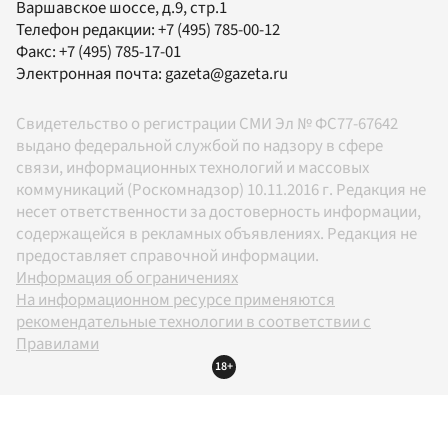
Варшавское шоссе, д.9, стр.1
Телефон редакции:
+7 (495) 785-00-12
Факс:
+7 (495) 785-17-01
Электронная почта:
gazeta@gazeta.ru
Свидетельство о регистрации СМИ Эл № ФС77-67642
выдано федеральной службой по надзору в сфере
связи, информационных технологий и массовых
коммуникаций (Роскомнадзор) 10.11.2016 г. Редакция не
несет ответственности за достоверность информации,
содержащейся в рекламных объявлениях. Редакция не
предоставляет справочной информации.
Информация об ограничениях
На информационном ресурсе применяются
рекомендательные технологии в соответствии с
Правилами
18+