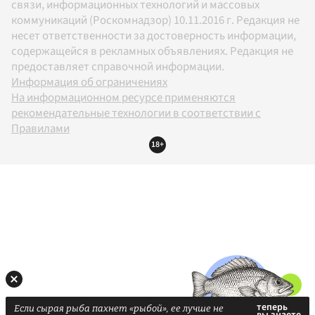
связи, информационных технологий и массовых
коммуникаций (Роскомнадзор) 10.11.2016 г. Редакция не
несет ответственности за достоверность информации,
содержащейся в рекламных объявлениях. Редакция не
предоставляет справочной информации.
Информация об ограничениях
На информационном ресурсе применяются
рекомендательные технологии в соответствии с
Правилами
18+
Если сырая рыба пахнет «рыбой», ее лучше не