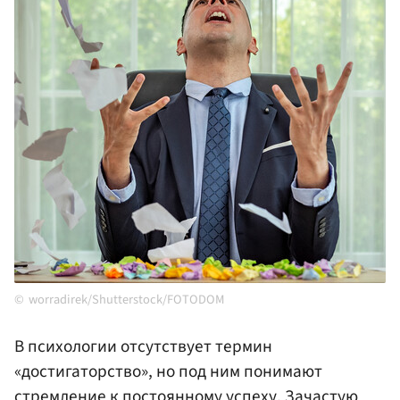
worradirek/Shutterstock/FOTODOM
В психологии отсутствует термин
«достигаторство», но под ним понимают
стремление к постоянному успеху. Зачастую