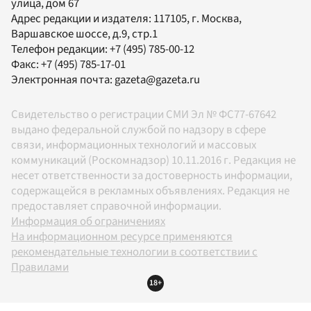
улица, дом 67
Адрес редакции и издателя:
117105
, г.
Москва
,
Варшавское шоссе, д.9, стр.1
Телефон редакции:
+7 (495) 785-00-12
Факс:
+7 (495) 785-17-01
Электронная почта:
gazeta@gazeta.ru
Свидетельство о регистрации СМИ Эл № ФС77-67642
выдано федеральной службой по надзору в сфере
связи, информационных технологий и массовых
коммуникаций (Роскомнадзор) 10.11.2016 г. Редакция не
несет ответственности за достоверность информации,
содержащейся в рекламных объявлениях. Редакция не
предоставляет справочной информации.
Информация об ограничениях
На информационном ресурсе применяются
рекомендательные технологии в соответствии с
Правилами
18+