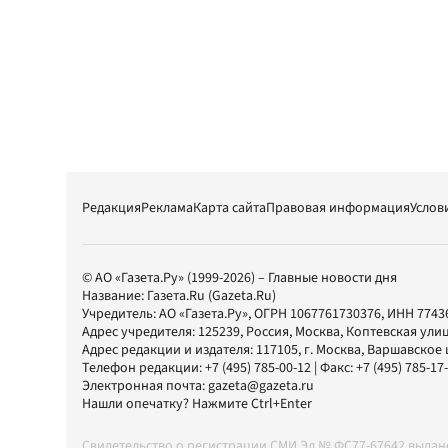
Редакция
Реклама
Карта сайта
Правовая информация
Услов
© АО «Газета.Ру» (1999-2026) – Главные новости дня
Название:
Газета.Ru
(Gazeta.Ru)
Учредитель:
АО «Газета.Ру»
, ОГРН 1067761730376, ИНН 7743
Адрес учредителя: 125239, Россия, Москва, Коптевская улиц
Адрес редакции и издателя:
117105
, г.
Москва
,
Варшавское шо
Телефон редакции:
+7 (495) 785-00-12
| Факс:
+7 (495) 785-17
Электронная почта:
gazeta@gazeta.ru
Нашли опечатку? Нажмите Ctrl+Enter
Свидетельство о регистрации СМИ Эл № ФС77-67642 выда