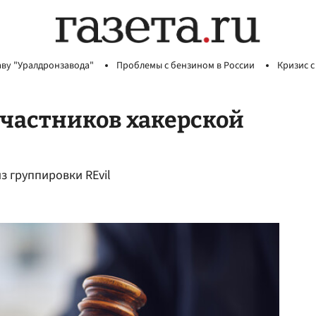
аву "Уралдронзавода"
Проблемы с бензином в России
Кризис с
участников хакерской
з группировки REvil