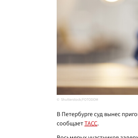
Shutterstock/FOTODOM
В Петербурге суд вынес приго
сообщает
ТАСС
.
Восьмерых участников задерж