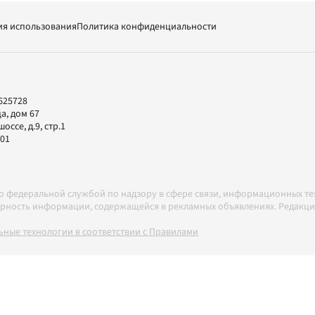
ия использования
Политика конфиденциальности
625728
а, дом 67
ссе, д.9, стр.1
-01
но федеральной службой по надзору в сфере связи, информационных т
товерность информации, содержащейся в рекламных объявлениях. Редак
ные технологии в соответствии с Правилами