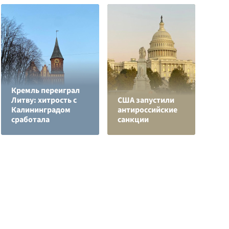
Кремль переиграл
Литву: хитрость с
США запустили
Б
Калининградом
антироссийские
в
сработала
санкции
н