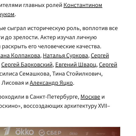
ителями главных ролей
Константином
чуком
.
е сыграл историческую роль, воплотив все
и до зрелости. Актер изучал личную
 раскрыть его человеческие качества.
лана Колпакова
,
Наталья Суркова
,
Сергей
,
Сергей Барковский
,
Евгений Шварц
,
Сергей
асилиса Семашкова, Тина Стойилкович,
я Лисовая и
Александр Яцко
.
роходили в Санкт-Петербурге,
Москве
и
скино», воссоздающих архитектуру XVII–