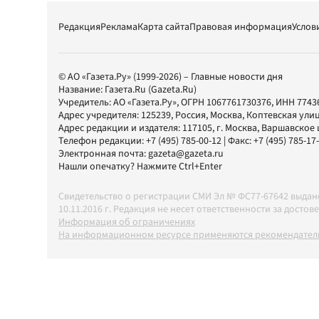
Редакция
Реклама
Карта сайта
Правовая информация
Услов
© АО «Газета.Ру» (1999-2026) – Главные новости дня
Название:
Газета.Ru
(Gazeta.Ru)
Учредитель:
АО «Газета.Ру»
, ОГРН 1067761730376, ИНН 7743
Адрес учредителя: 125239, Россия, Москва, Коптевская улиц
Адрес редакции и издателя:
117105
, г.
Москва
,
Варшавское шо
Телефон редакции:
+7 (495) 785-00-12
| Факс:
+7 (495) 785-17
Электронная почта:
gazeta@gazeta.ru
Нашли опечатку? Нажмите Ctrl+Enter
Свидетельство о регистрации СМИ Эл № ФС77-67642 выда
10.11.2016 г. Редакция не несет ответственности за дос
Информация об ограничениях
На информационном ресурсе применяются рекомендатель