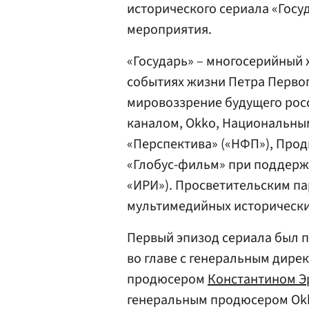
исторического сериала «Госу
мероприятия.
«Государь» – многосерийный
событиях жизни Петра Перво
мировоззрение будущего рос
каналом, Okko, Национальны
«Перспектива» («НФП»), Про
«Глобус-фильм» при поддер
«ИРИ»). Просветительским п
мультимедийных исторических
Первый эпизод сериала был 
во главе с генеральным дире
продюсером
Константином Э
генеральным продюсером O