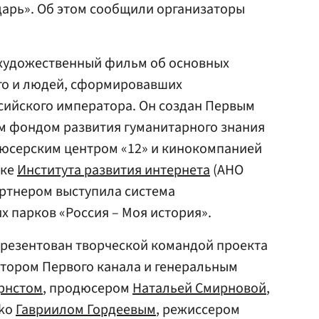
дарь». Об этом сообщили организаторы
 художественный фильм об основных
го и людей, сформировавших
сийского императора. Он создан Первым
м фондом развития гуманитарного знания
дюсерским центром «12» и кинокомпанией
жке
Института развития интернета
(АНО
артнером выступила система
 парков «Россия – Моя история».
презентован творческой командой проекта
ктором Первого канала и генеральным
рнстом
, продюсером
Натальей Смирновой
,
kko
Гавриилом Гордеевым
, режиссером