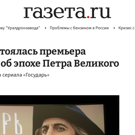
аву "Уралдронзавода"
Проблемы с бензином в России
Кризис с
стоялась премьера
об эпохе Петра Великого
 сериала «Государь»