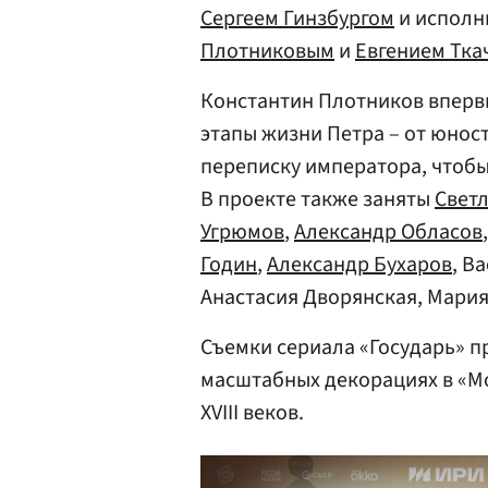
Сергеем Гинзбургом
и исполн
Плотниковым
и
Евгением Тка
Константин Плотников впервы
этапы жизни Петра – от юност
переписку императора, чтобы
В проекте также заняты
Свет
Угрюмов
,
Александр Обласов
Годин
,
Александр Бухаров
, В
Анастасия Дворянская, Мари
Съемки сериала «Государь» п
масштабных декорациях в «Мо
XVIII веков.