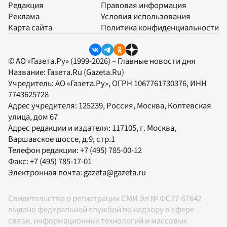
Редакция
Правовая информация
Реклама
Условия использования
Карта сайта
Политика конфиденциальности
© АО «Газета.Ру» (1999-2026) – Главные новости дня
Название:
Газета.Ru
(Gazeta.Ru)
Учредитель:
АО «Газета.Ру»
, ОГРН 1067761730376, ИНН
7743625728
Адрес учредителя: 125239, Россия, Москва, Коптевская
улица, дом 67
Адрес редакции и издателя:
117105
, г.
Москва
,
Варшавское шоссе, д.9, стр.1
Телефон редакции:
+7 (495) 785-00-12
Факс:
+7 (495) 785-17-01
Электронная почта:
gazeta@gazeta.ru
Свидетельство о регистрации СМИ Эл № ФС77-67642
выдано федеральной службой по надзору в сфере
связи, информационных технологий и массовых