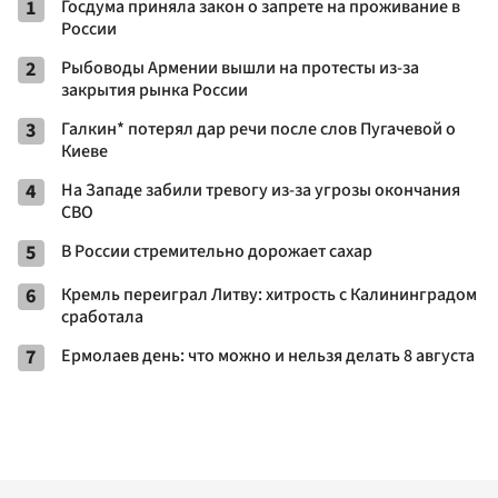
1
Госдума приняла закон о запрете на проживание в
России
2
Рыбоводы Армении вышли на протесты из-за
закрытия рынка России
3
Галкин* потерял дар речи после слов Пугачевой о
Киеве
4
На Западе забили тревогу из-за угрозы окончания
СВО
5
В России стремительно дорожает сахар
6
Кремль переиграл Литву: хитрость с Калининградом
сработала
7
Ермолаев день: что можно и нельзя делать 8 августа