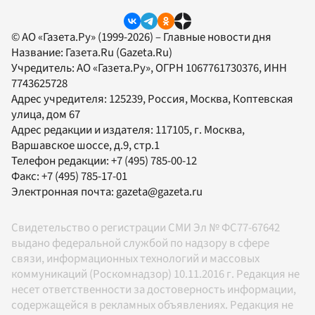
© АО «Газета.Ру» (1999-2026) – Главные новости дня
Название:
Газета.Ru
(Gazeta.Ru)
Учредитель:
АО «Газета.Ру»
, ОГРН 1067761730376, ИНН
7743625728
Адрес учредителя: 125239, Россия, Москва, Коптевская
улица, дом 67
Адрес редакции и издателя:
117105
, г.
Москва
,
Варшавское шоссе, д.9, стр.1
Телефон редакции:
+7 (495) 785-00-12
Факс:
+7 (495) 785-17-01
Электронная почта:
gazeta@gazeta.ru
Свидетельство о регистрации СМИ Эл № ФС77-67642
выдано федеральной службой по надзору в сфере
связи, информационных технологий и массовых
коммуникаций (Роскомнадзор) 10.11.2016 г. Редакция не
несет ответственности за достоверность информации,
содержащейся в рекламных объявлениях. Редакция не