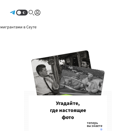
Авторизоваться
 мигрантами в Сеуте
Угадайте,
где настоящее
фото