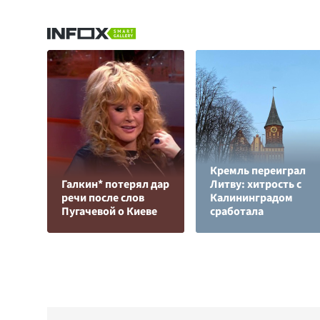
Кремль переиграл
Галкин* потерял дар
Литву: хитрость с
речи после слов
Калининградом
Пугачевой о Киеве
сработала