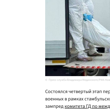
Пресс-служба Владимира Мединского/РИА Но
Состоялся четвертый этап пе
военных в рамках стамбульск
зампред
комитета ГД по меж