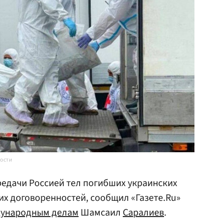
вости
редачи Россией тел погибших украинских
их договоренностей, сообщил «Газете.Ru»
дународным делам
Шамсаил
Саралиев
.