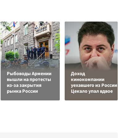
Рыбоводы Армении
Доход
О
вышли на протесты
кинокомпании
р
из-за закрытия
уехавшего из России
"
рынка России
Цекало упал вдвое
с