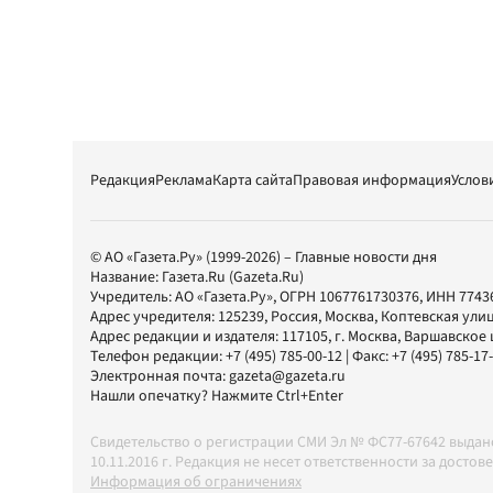
Редакция
Реклама
Карта сайта
Правовая информация
Услов
© АО «Газета.Ру» (1999-2026) – Главные новости дня
Название:
Газета.Ru
(Gazeta.Ru)
Учредитель:
АО «Газета.Ру»
, ОГРН 1067761730376, ИНН 7743
Адрес учредителя: 125239, Россия, Москва, Коптевская улиц
Адрес редакции и издателя:
117105
, г.
Москва
,
Варшавское шо
Телефон редакции:
+7 (495) 785-00-12
| Факс:
+7 (495) 785-17
Электронная почта:
gazeta@gazeta.ru
Нашли опечатку? Нажмите Ctrl+Enter
Свидетельство о регистрации СМИ Эл № ФС77-67642 выда
10.11.2016 г. Редакция не несет ответственности за дос
Информация об ограничениях