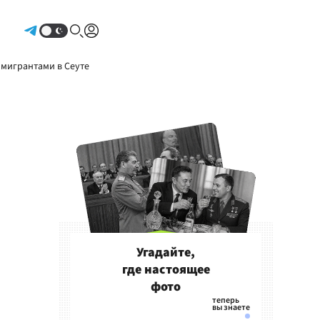
Авторизоваться
 мигрантами в Сеуте
Угадайте,
где настоящее
фото