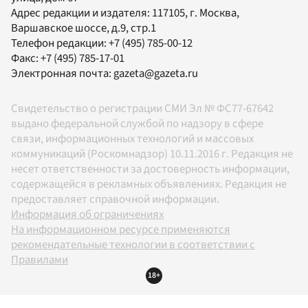
Адрес редакции и издателя:
117105
, г.
Москва
,
Варшавское шоссе, д.9, стр.1
Телефон редакции:
+7 (495) 785-00-12
Факс:
+7 (495) 785-17-01
Электронная почта:
gazeta@gazeta.ru
Свидетельство о регистрации СМИ Эл № ФС77-67642
выдано федеральной службой по надзору в сфере
связи, информационных технологий и массовых
коммуникаций (Роскомнадзор) 10.11.2016 г. Редакция не
несет ответственности за достоверность информации,
содержащейся в рекламных объявлениях. Редакция не
предоставляет справочной информации.
Информация об ограничениях
На информационном ресурсе применяются
рекомендательные технологии в соответствии с
Правилами
18+