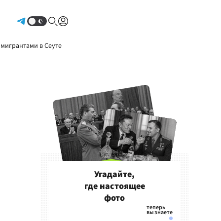
Авторизоваться
 мигрантами в Сеуте
Угадайте,
где настоящее
фото