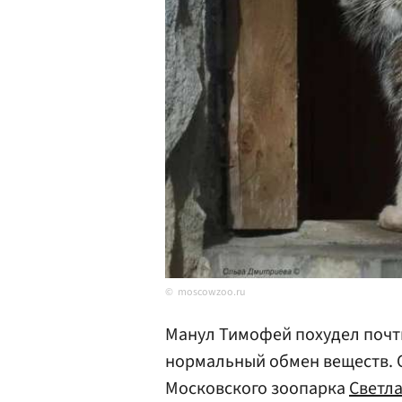
moscowzoo.ru
Манул Тимофей похудел почти 
нормальный обмен веществ. О
Московского зоопарка
Светла