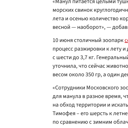
«Манул питается целыми туш
морских свинок круглогодичн
лета и осенью количество кор
весной — наоборот», — добав
10 июня столичный зоопарк
с
процесс разжировки к лету и 
с шести до 3,7 кг. Генеральн
уточнила, что сейчас животн
весом около 350 гр, а один д
«Сотрудники Московского зо
для манула в разное время, 
на обход территории и искать
Тимофея – его шерсть к летне
по сравнению с зимним облач