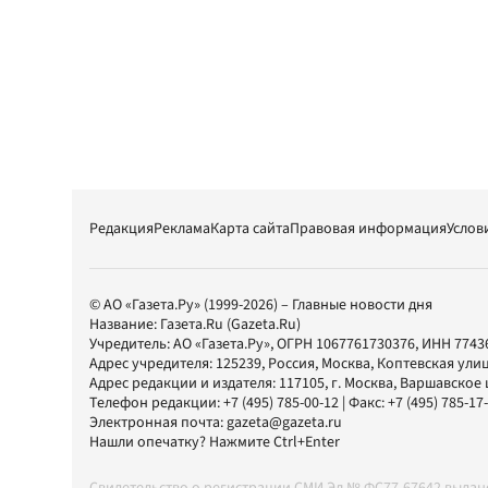
Редакция
Реклама
Карта сайта
Правовая информация
Услов
© АО «Газета.Ру» (1999-2026) – Главные новости дня
Название:
Газета.Ru
(Gazeta.Ru)
Учредитель:
АО «Газета.Ру»
, ОГРН 1067761730376, ИНН 7743
Адрес учредителя: 125239, Россия, Москва, Коптевская улиц
Адрес редакции и издателя:
117105
, г.
Москва
,
Варшавское шо
Телефон редакции:
+7 (495) 785-00-12
| Факс:
+7 (495) 785-17
Электронная почта:
gazeta@gazeta.ru
Нашли опечатку? Нажмите Ctrl+Enter