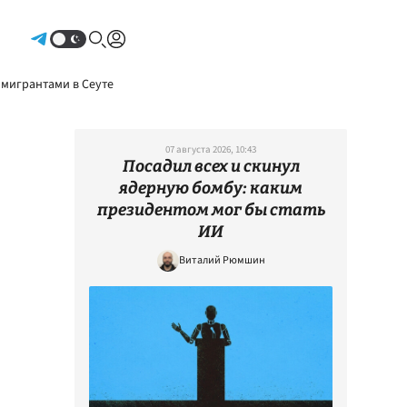
Авторизоваться
 мигрантами в Сеуте
07 августа 2026, 10:43
Посадил всех и скинул
ядерную бомбу: каким
президентом мог бы стать
ИИ
Виталий Рюмшин