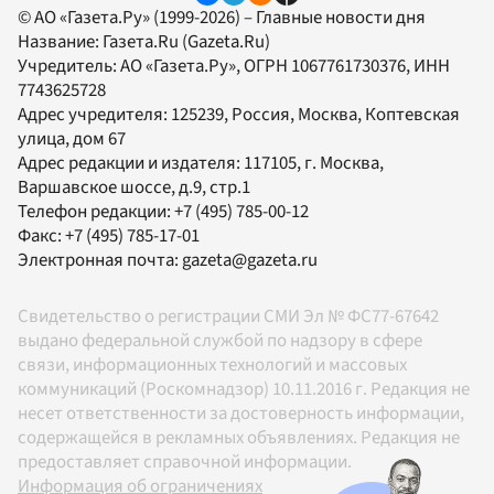
© АО «Газета.Ру» (1999-2026) – Главные новости дня
Название:
Газета.Ru
(Gazeta.Ru)
Учредитель:
АО «Газета.Ру»
, ОГРН 1067761730376, ИНН
7743625728
Адрес учредителя: 125239, Россия, Москва, Коптевская
улица, дом 67
Адрес редакции и издателя:
117105
, г.
Москва
,
Варшавское шоссе, д.9, стр.1
Телефон редакции:
+7 (495) 785-00-12
Факс:
+7 (495) 785-17-01
Электронная почта:
gazeta@gazeta.ru
Свидетельство о регистрации СМИ Эл № ФС77-67642
выдано федеральной службой по надзору в сфере
связи, информационных технологий и массовых
коммуникаций (Роскомнадзор) 10.11.2016 г. Редакция не
несет ответственности за достоверность информации,
содержащейся в рекламных объявлениях. Редакция не
предоставляет справочной информации.
Информация об ограничениях