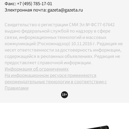
Факс:
+7 (495) 785-17-01
Электронная почта:
gazeta@gazeta.ru
Свидетельство о регистрации СМИ Эл № ФС77-67642
выдано федеральной службой по надзору в сфере
связи, информационных технологий и массовых
коммуникаций (Роскомнадзор) 10.11.2016 г. Редакция не
несет ответственности за достоверность информации,
содержащейся в рекламных объявлениях. Редакция не
предоставляет справочной информации.
Информация об ограничениях
На информационном ресурсе применяются
рекомендательные технологии в соответствии с
Правилами
18+