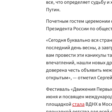
все, что определяет судьбу и
Путин.
Почетным гостем церемонии 
Президента России по обще
«Сегодня буквально вся стран
последний день весны, а зав
вам провести эти каникулы та
впечатлений, нашли новых дру
доверена честь объявить ме
открытым», — отметил Сергей
Фестиваль «Движения Первых» 
июня и посвящен международ
площадкой
стала
ВДНХ в Моск
площадкой детства для всей с