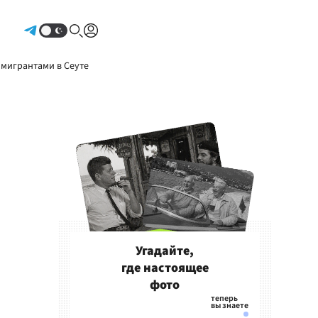
Авторизоваться
 мигрантами в Сеуте
Угадайте,
где настоящее
фото