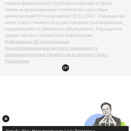
выдано федеральной службой по надзору в сфере
связи, информационных технологий и массовых
коммуникаций (Роскомнадзор) 10.11.2016 г. Редакция не
несет ответственности за достоверность информации,
содержащейся в рекламных объявлениях. Редакция не
предоставляет справочной информации.
Информация об ограничениях
На информационном ресурсе применяются
рекомендательные технологии в соответствии с
Правилами
18+
Если бы Илон Маск тратил по 1 млн долларов в