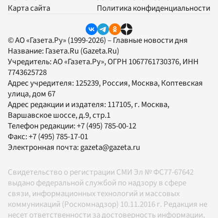
Карта сайта
Политика конфиденциальности
© АО «Газета.Ру» (1999-2026) – Главные новости дня
Название:
Газета.Ru
(Gazeta.Ru)
Учредитель:
АО «Газета.Ру»
, ОГРН 1067761730376, ИНН
7743625728
Адрес учредителя: 125239, Россия, Москва, Коптевская
улица, дом 67
Адрес редакции и издателя:
117105
, г.
Москва
,
Варшавское шоссе, д.9, стр.1
Телефон редакции:
+7 (495) 785-00-12
Факс:
+7 (495) 785-17-01
Электронная почта:
gazeta@gazeta.ru
Свидетельство о регистрации СМИ Эл № ФС77-67642
выдано федеральной службой по надзору в сфере
связи, информационных технологий и массовых
коммуникаций (Роскомнадзор) 10.11.2016 г. Редакция не
несет ответственности за достоверность информации,