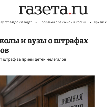
аву "Уралдронзавода"
Проблемы с бензином в России
Кризис с
колы и вузы о штрафах
лов
т штраф за прием детей нелегалов