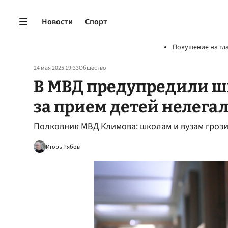
Новости
Спорт
Покушение на гл
24 мая 2025 19:33
Общество
В МВД предупредили ш
за прием детей нелега
Полковник МВД Климова: школам и вузам грози
Игорь Рябов