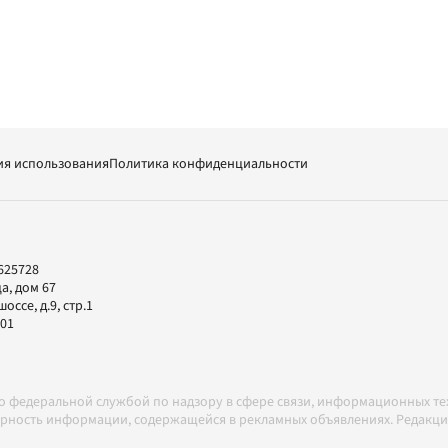
ия использования
Политика конфиденциальности
625728
а, дом 67
ссе, д.9, стр.1
-01
но федеральной службой по надзору в сфере связи, информационных т
товерность информации, содержащейся в рекламных объявлениях. Редак