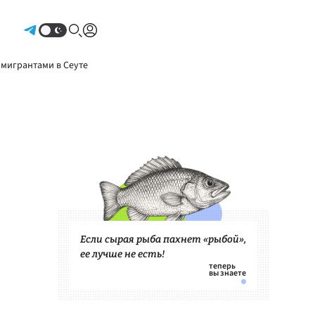
Авторизоваться
 мигрантами в Сеуте
Если сырая рыба пахнет «рыбой»,
ее лучше не есть!