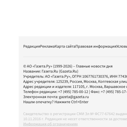
Редакция
Реклама
Карта сайта
Правовая информация
Услов
© АО «Газета.Ру» (1999-2026) – Главные новости дня
Название:
Газета.Ru
(Gazeta.Ru)
Учредитель:
АО «Газета.Ру»
, ОГРН 1067761730376, ИНН 7743
Адрес учредителя: 125239, Россия, Москва, Коптевская улиц
Адрес редакции и издателя:
117105
, г.
Москва
,
Варшавское шо
Телефон редакции:
+7 (495) 785-00-12
| Факс:
+7 (495) 785-17
Электронная почта:
gazeta@gazeta.ru
Нашли опечатку? Нажмите Ctrl+Enter
Свидетельство о регистрации СМИ Эл № ФС77-67642 выда
10.11.2016 г. Редакция не несет ответственности за дос
Информация об ограничениях