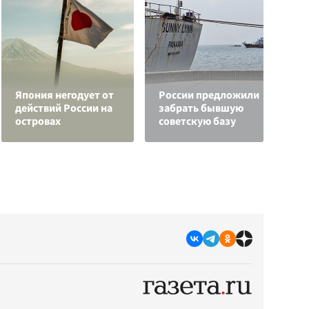
К
Япония негодует от
России предложили
г
действий России на
забрать бывшую
и
островах
советскую базу
к