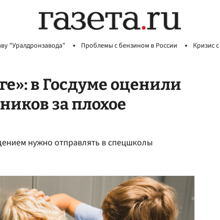
аву "Уралдронзавода"
Проблемы с бензином в России
Кризис с
ге»: в Госдуме оценили
ников за плохое
едением нужно отправлять в спецшколы