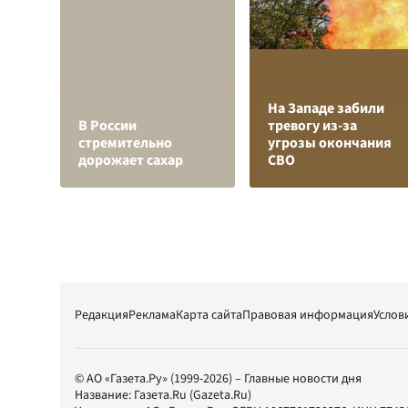
На Западе забили
В России
тревогу из-за
стремительно
угрозы окончания
дорожает сахар
СВО
Редакция
Реклама
Карта сайта
Правовая информация
Услов
© АО «Газета.Ру» (1999-2026) – Главные новости дня
Название:
Газета.Ru
(Gazeta.Ru)