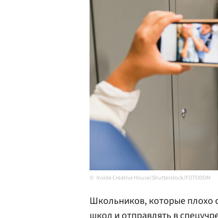
Inside Creative House/Shutterstock/FOTODOM
Школьников, которые плохо с
школ и отправлять в спецучр