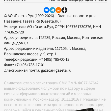
© АО «Газета.Ру» (1999-2026) – Главные новости дня
Название:
Газета.Ru
(Gazeta.Ru)
Учредитель:
АО «Газета.Ру»
, ОГРН 1067761730376, ИНН
7743625728
Адрес учредителя: 125239, Россия, Москва, Коптевская
улица, дом 67
Адрес редакции и издателя:
117105
, г.
Москва
,
Варшавское шоссе, д.9, стр.1
Телефон редакции:
+7 (495) 785-00-12
Факс:
+7 (495) 785-17-01
Электронная почта:
gazeta@gazeta.ru
Свидетельство о регистрации СМИ Эл № ФС77-67642
выдано федеральной службой по надзору в сфере
связи, информационных технологий и массовых
коммуникаций (Роскомнадзор) 10.11.2016 г. Редакция не
несет ответственности за достоверность информации,
содержащейся в рекламных объявлениях. Редакция не