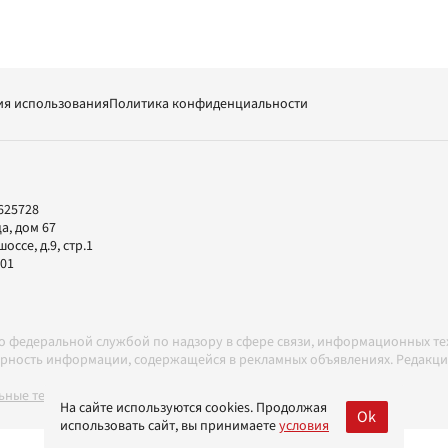
ия использования
Политика конфиденциальности
625728
а, дом 67
ссе, д.9, стр.1
-01
но федеральной службой по надзору в сфере связи, информационных т
товерность информации, содержащейся в рекламных объявлениях. Редак
ные технологии в соответствии с Правилами
На сайте используются cookies. Продолжая
Ok
использовать сайт, вы принимаете
условия