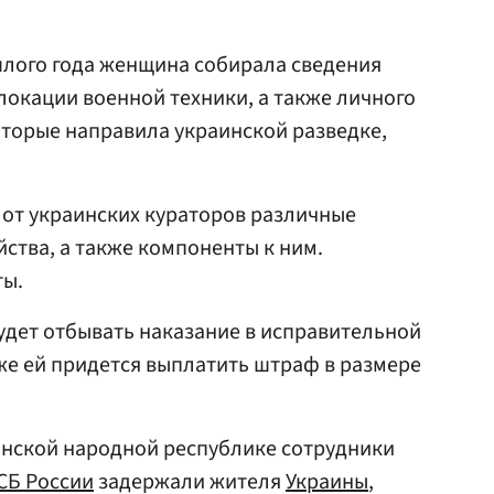
шлого года женщина собирала сведения
локации военной техники, а также личного
оторые направила украинской разведке,
 от украинских кураторов различные
йства, а также компоненты к ним.
ты.
удет отбывать наказание в исправительной
же ей придется выплатить штраф в размере
ганской народной республике сотрудники
СБ России
задержали жителя
Украины
,