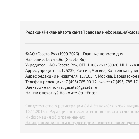
Редакция
Реклама
Карта сайта
Правовая информация
Услов
© АО «Газета.Ру» (1999-2026) – Главные новости дня
Название:
Газета.Ru
(Gazeta.Ru)
Учредитель:
АО «Газета.Ру»
, ОГРН 1067761730376, ИНН 7743
Адрес учредителя: 125239, Россия, Москва, Коптевская улиц
Адрес редакции и издателя:
117105
, г.
Москва
,
Варшавское шо
Телефон редакции:
+7 (495) 785-00-12
| Факс:
+7 (495) 785-17
Электронная почта:
gazeta@gazeta.ru
Нашли опечатку? Нажмите Ctrl+Enter
Свидетельство о регистрации СМИ Эл № ФС77-67642 выда
10.11.2016 г. Редакция не несет ответственности за дос
Информация об ограничениях
На информационном ресурсе применяются рекомендатель