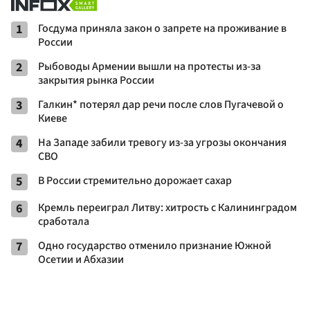
1
Госдума приняла закон о запрете на проживание в
России
2
Рыбоводы Армении вышли на протесты из-за
закрытия рынка России
3
Галкин* потерял дар речи после слов Пугачевой о
Киеве
4
На Западе забили тревогу из-за угрозы окончания
СВО
5
В России стремительно дорожает сахар
6
Кремль переиграл Литву: хитрость с Калининградом
сработала
7
Одно государство отменило признание Южной
Осетии и Абхазии