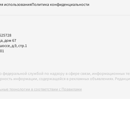
ия использования
Политика конфиденциальности
625728
а, дом 67
ссе, д.9, стр.1
-01
но федеральной службой по надзору в сфере связи, информационных т
товерность информации, содержащейся в рекламных объявлениях. Редак
ные технологии в соответствии с Правилами