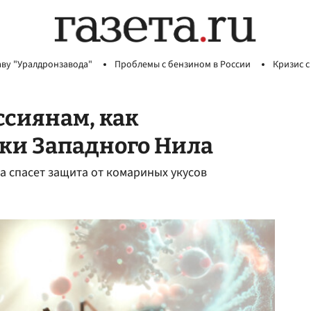
аву "Уралдронзавода"
Проблемы с бензином в России
Кризис с
ссиянам, как
ки Западного Нила
а спасет защита от комариных укусов