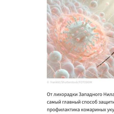
frank60/Shutterstock/FOTODOM
От лихорадки Западного Нила
самый главный способ защитит
профилактика комариных уку