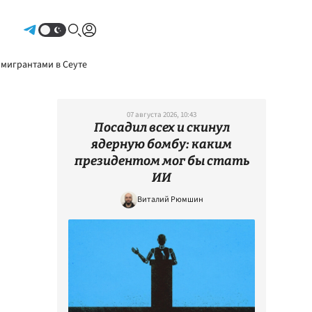
Авторизоваться
 мигрантами в Сеуте
07 августа 2026, 10:43
Посадил всех и скинул
ядерную бомбу: каким
президентом мог бы стать
ИИ
Виталий Рюмшин