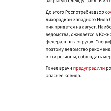
закрытую одежду, заключил в
До этого
Роспотребнадзор
со
лихорадкой Западного Нила бу
пик придется на август. Наи
ведомства, ожидается в Южн
федеральных округах. Специф
поэтому ведомство рекомен
в эти регионы, соблюдать ме
Ранее врачи
предупредили
ро
опаснее ковида.