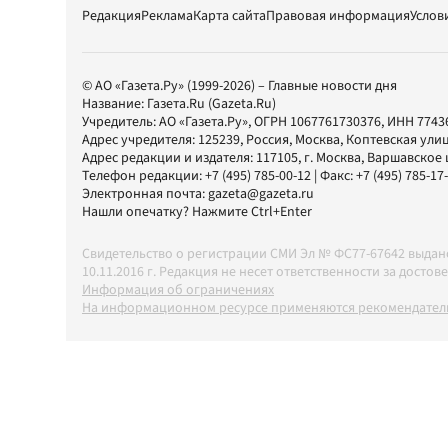
Редакция
Реклама
Карта сайта
Правовая информация
Услов
© АО «Газета.Ру» (1999-2026) – Главные новости дня
Название:
Газета.Ru
(Gazeta.Ru)
Учредитель:
АО «Газета.Ру»
, ОГРН 1067761730376, ИНН 7743
Адрес учредителя: 125239, Россия, Москва, Коптевская улиц
Адрес редакции и издателя:
117105
, г.
Москва
,
Варшавское шо
Телефон редакции:
+7 (495) 785-00-12
| Факс:
+7 (495) 785-17
Электронная почта:
gazeta@gazeta.ru
Нашли опечатку? Нажмите Ctrl+Enter
Свидетельство о регистрации СМИ Эл № ФС77-67642 выда
10.11.2016 г. Редакция не несет ответственности за дос
Информация об ограничениях
На информационном ресурсе применяются рекомендатель