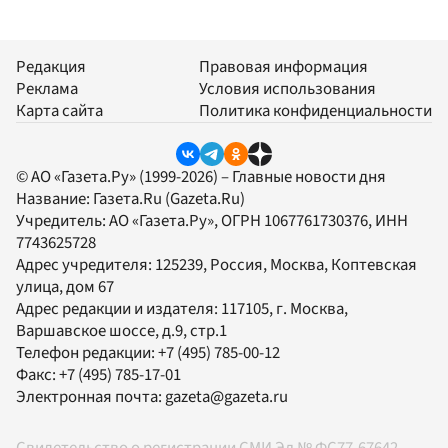
Редакция
Правовая информация
Реклама
Условия использования
Карта сайта
Политика конфиденциальности
© АО «Газета.Ру» (1999-2026) – Главные новости дня
Название:
Газета.Ru
(Gazeta.Ru)
Учредитель:
АО «Газета.Ру»
, ОГРН 1067761730376, ИНН
7743625728
Адрес учредителя: 125239, Россия, Москва, Коптевская
улица, дом 67
Адрес редакции и издателя:
117105
, г.
Москва
,
Варшавское шоссе, д.9, стр.1
Телефон редакции:
+7 (495) 785-00-12
Факс:
+7 (495) 785-17-01
Электронная почта:
gazeta@gazeta.ru