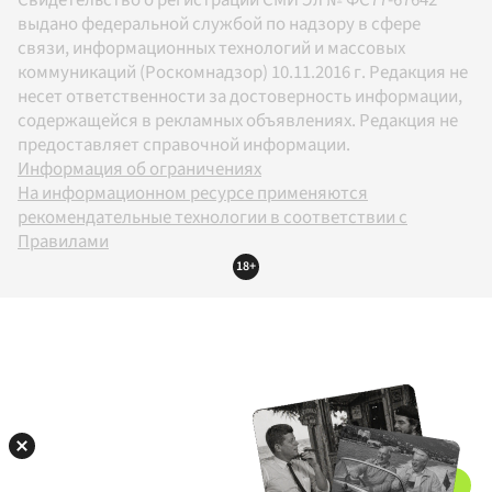
Свидетельство о регистрации СМИ Эл № ФС77-67642
выдано федеральной службой по надзору в сфере
связи, информационных технологий и массовых
коммуникаций (Роскомнадзор) 10.11.2016 г. Редакция не
несет ответственности за достоверность информации,
содержащейся в рекламных объявлениях. Редакция не
предоставляет справочной информации.
Информация об ограничениях
На информационном ресурсе применяются
рекомендательные технологии в соответствии с
Правилами
18+