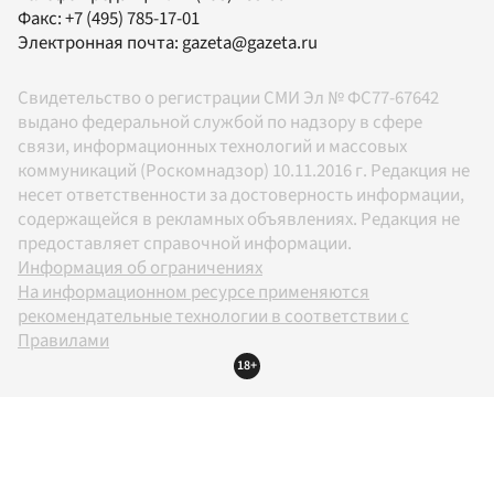
Факс:
+7 (495) 785-17-01
Электронная почта:
gazeta@gazeta.ru
Свидетельство о регистрации СМИ Эл № ФС77-67642
выдано федеральной службой по надзору в сфере
связи, информационных технологий и массовых
коммуникаций (Роскомнадзор) 10.11.2016 г. Редакция не
несет ответственности за достоверность информации,
содержащейся в рекламных объявлениях. Редакция не
предоставляет справочной информации.
Информация об ограничениях
На информационном ресурсе применяются
рекомендательные технологии в соответствии с
Правилами
18+