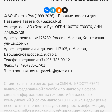
© АО «Газета.Ру» (1999-2026) – Главные новости дня
Название:
Газета.Ru
(Gazeta.Ru)
Учредитель:
АО «Газета.Ру»
, ОГРН 1067761730376, ИНН
7743625728
Адрес учредителя: 125239, Россия, Москва, Коптевская
улица, дом 67
Адрес редакции и издателя:
117105
, г.
Москва
,
Варшавское шоссе, д.9, стр.1
Телефон редакции:
+7 (495) 785-00-12
Факс:
+7 (495) 785-17-01
Электронная почта:
gazeta@gazeta.ru
Свидетельство о регистрации СМИ Эл № ФС77-67642
выдано федеральной службой по надзору в сфере
связи, информационных технологий и массовых
коммуникаций (Роскомнадзор) 10.11.2016 г. Редакция не
несет ответственности за достоверность информации,
содержащейся в рекламных объявлениях. Редакция не