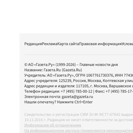
Редакция
Реклама
Карта сайта
Правовая информация
Услов
© АО «Газета.Ру» (1999-2026) – Главные новости дня
Название:
Газета.Ru
(Gazeta.Ru)
Учредитель:
АО «Газета.Ру»
, ОГРН 1067761730376, ИНН 7743
Адрес учредителя: 125239, Россия, Москва, Коптевская улиц
Адрес редакции и издателя:
117105
, г.
Москва
,
Варшавское шо
Телефон редакции:
+7 (495) 785-00-12
| Факс:
+7 (495) 785-17
Электронная почта:
gazeta@gazeta.ru
Нашли опечатку? Нажмите Ctrl+Enter
Свидетельство о регистрации СМИ Эл № ФС77-67642 выда
10.11.2016 г. Редакция не несет ответственности за дос
Информация об ограничениях
На информационном ресурсе применяются рекомендатель