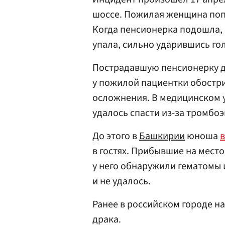
шоссе. Пожилая женщина поп
Когда пенсионерка подошла, 
упала, сильно ударившись го
Пострадавшую пенсионерку д
у пожилой пациентки обостри
осложнения. В медицинском у
удалось спасти из-за тромбо
До этого в
Башкирии
юноша
в гостях. Прибывшие на мест
у него обнаружили гематомы и
и не удалось.
Ранее в российском городе н
драка.