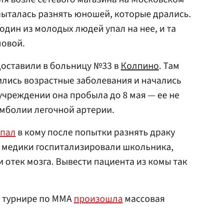
ыталась разнять юношей, которые дрались.
один из молодых людей упал на нее, и та
ловой.
оставили в больницу №33 в
Колпино
. Там
лись возрастные заболевания и начались
чреждении она пробыла до 8 мая — ее не
эмболии легочной артерии.
впал
в кому после попытки разнять драку
о медики госпитализировали школьника,
 отек мозга. Вывести пациента из комы так
а турнире по MMA
произошла
массовая