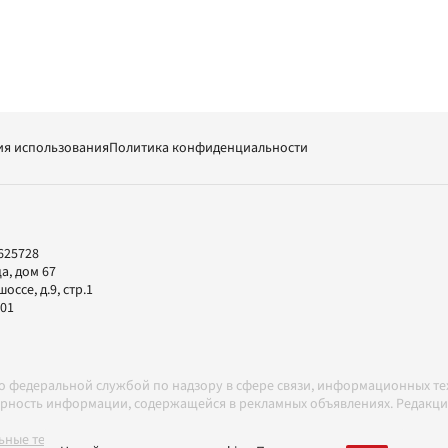
ия использования
Политика конфиденциальности
625728
а, дом 67
ссе, д.9, стр.1
-01
но федеральной службой по надзору в сфере связи, информационных т
товерность информации, содержащейся в рекламных объявлениях. Редак
ные технологии в соответствии с Правилами