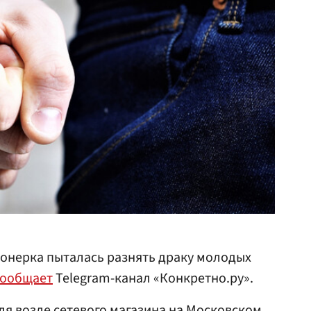
ионерка пыталась разнять драку молодых
сообщает
Telegram-канал «Конкретно.ру».
я возле сетевого магазина на Московском