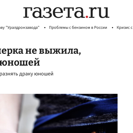
аву "Уралдронзавода"
Проблемы с бензином в России
Кризис с
нерка не выжила,
у юношей
 разнять драку юношей