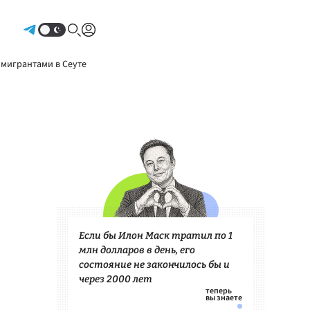
Авторизоваться
 мигрантами в Сеуте
Если бы Илон Маск тратил по 1
млн долларов в день, его
состояние не закончилось бы и
через 2000 лет