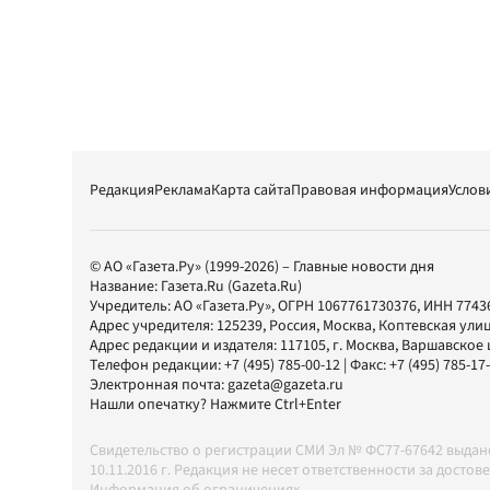
Редакция
Реклама
Карта сайта
Правовая информация
Услов
© АО «Газета.Ру» (1999-2026) – Главные новости дня
Название:
Газета.Ru
(Gazeta.Ru)
Учредитель:
АО «Газета.Ру»
, ОГРН 1067761730376, ИНН 7743
Адрес учредителя: 125239, Россия, Москва, Коптевская улиц
Адрес редакции и издателя:
117105
, г.
Москва
,
Варшавское шо
Телефон редакции:
+7 (495) 785-00-12
| Факс:
+7 (495) 785-17
Электронная почта:
gazeta@gazeta.ru
Нашли опечатку? Нажмите Ctrl+Enter
Свидетельство о регистрации СМИ Эл № ФС77-67642 выда
10.11.2016 г. Редакция не несет ответственности за дос