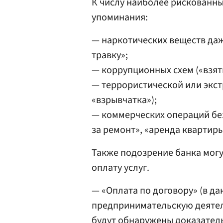
К числу наиболее рискованн
упоминания:
— наркотических веществ даж
травку»;
— коррупционных схем («взятк
— террористической или экст
«взрывчатка»);
— коммерческих операций бе
за ремонт», «аренда квартиры
Также подозрение банка могу
оплату услуг.
— «Оплата по договору» (в д
предпринимательскую деятель
будут обнаружены доказатель