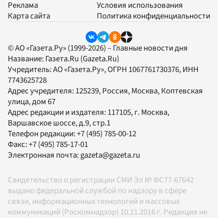
Реклама
Условия использования
Карта сайта
Политика конфиденциальности
© АО «Газета.Ру» (1999-2026) – Главные новости дня
Название:
Газета.Ru
(Gazeta.Ru)
Учредитель:
АО «Газета.Ру»
, ОГРН 1067761730376, ИНН
7743625728
Адрес учредителя: 125239, Россия, Москва, Коптевская
улица, дом 67
Адрес редакции и издателя:
117105
, г.
Москва
,
Варшавское шоссе, д.9, стр.1
Телефон редакции:
+7 (495) 785-00-12
Факс:
+7 (495) 785-17-01
Электронная почта:
gazeta@gazeta.ru
Свидетельство о регистрации СМИ Эл № ФС77-67642
выдано федеральной службой по надзору в сфере
связи, информационных технологий и массовых
коммуникаций (Роскомнадзор) 10.11.2016 г. Редакция не