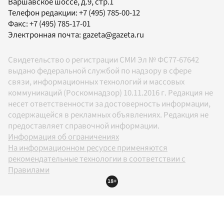
Варшавское шоссе, д.9, стр.1
Телефон редакции:
+7 (495) 785-00-12
Факс:
+7 (495) 785-17-01
Электронная почта:
gazeta@gazeta.ru
Свидетельство о регистрации СМИ Эл № ФС77-67642
выдано федеральной службой по надзору в сфере
связи, информационных технологий и массовых
коммуникаций (Роскомнадзор) 10.11.2016 г. Редакция не
несет ответственности за достоверность информации,
содержащейся в рекламных объявлениях. Редакция не
предоставляет справочной информации.
Информация об ограничениях
На информационном ресурсе применяются
рекомендательные технологии в соответствии с
Правилами
18+