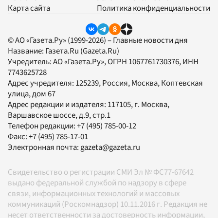
Карта сайта
Политика конфиденциальности
© АО «Газета.Ру» (1999-2026) – Главные новости дня
Название:
Газета.Ru
(Gazeta.Ru)
Учредитель:
АО «Газета.Ру»
, ОГРН 1067761730376, ИНН
7743625728
Адрес учредителя: 125239, Россия, Москва, Коптевская
улица, дом 67
Адрес редакции и издателя:
117105
, г.
Москва
,
Варшавское шоссе, д.9, стр.1
Телефон редакции:
+7 (495) 785-00-12
Факс:
+7 (495) 785-17-01
Электронная почта:
gazeta@gazeta.ru
Свидетельство о регистрации СМИ Эл № ФС77-67642
выдано федеральной службой по надзору в сфере
связи, информационных технологий и массовых
коммуникаций (Роскомнадзор) 10.11.2016 г. Редакция не
несет ответственности за достоверность информации,