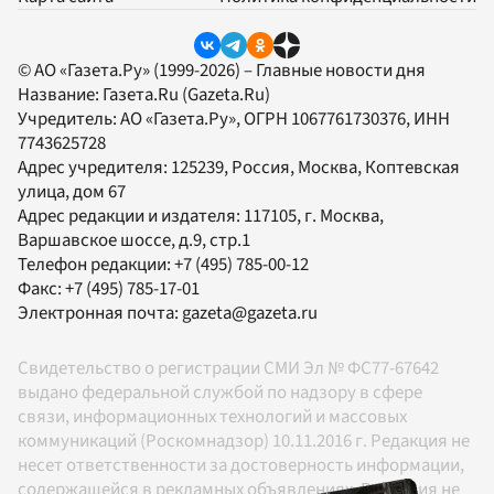
© АО «Газета.Ру» (1999-2026) – Главные новости дня
Название:
Газета.Ru
(Gazeta.Ru)
Учредитель:
АО «Газета.Ру»
, ОГРН 1067761730376, ИНН
7743625728
Адрес учредителя: 125239, Россия, Москва, Коптевская
улица, дом 67
Адрес редакции и издателя:
117105
, г.
Москва
,
Варшавское шоссе, д.9, стр.1
Телефон редакции:
+7 (495) 785-00-12
Факс:
+7 (495) 785-17-01
Электронная почта:
gazeta@gazeta.ru
Свидетельство о регистрации СМИ Эл № ФС77-67642
выдано федеральной службой по надзору в сфере
связи, информационных технологий и массовых
коммуникаций (Роскомнадзор) 10.11.2016 г. Редакция не
несет ответственности за достоверность информации,
содержащейся в рекламных объявлениях. Редакция не