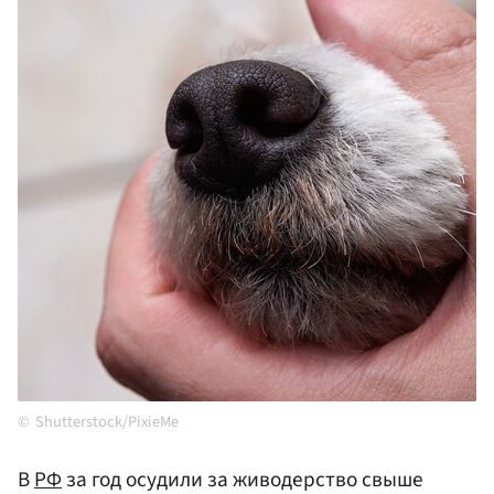
Shutterstock/PixieMe
В
РФ
за год осудили за живодерство свыше