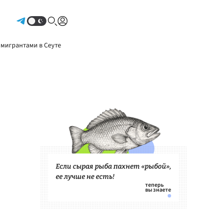
Авторизоваться
 мигрантами в Сеуте
Если сырая рыба пахнет «рыбой»,
ее лучше не есть!