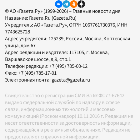
© АО «Газета.Ру» (1999-2026) – Главные новости дня
Название:
Газета.Ru
(Gazeta.Ru)
Учредитель:
АО «Газета.Ру»
, ОГРН 1067761730376, ИНН
7743625728
Адрес учредителя: 125239, Россия, Москва, Коптевская
улица, дом 67
Адрес редакции и издателя:
117105
, г.
Москва
,
Варшавское шоссе, д.9, стр.1
Телефон редакции:
+7 (495) 785-00-12
Факс:
+7 (495) 785-17-01
Электронная почта:
gazeta@gazeta.ru
Свидетельство о регистрации СМИ Эл № ФС77-67642
выдано федеральной службой по надзору в сфере
связи, информационных технологий и массовых
коммуникаций (Роскомнадзор) 10.11.2016 г. Редакция не
несет ответственности за достоверность информации,
содержащейся в рекламных объявлениях. Редакция не
предоставляет справочной информации.