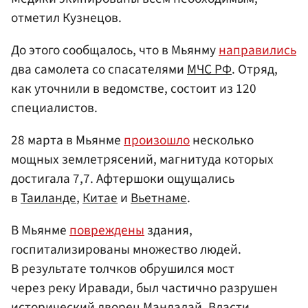
отметил Кузнецов.
До этого сообщалось, что в Мьянму
направились
два самолета со спасателями
МЧС РФ
. Отряд,
как уточнили в ведомстве, состоит из 120
специалистов.
28 марта в Мьянме
произошло
несколько
мощных землетрясений, магнитуда которых
достигала 7,7. Афтершоки ощущались
в
Таиланде
,
Китае
и
Вьетнаме
.
В Мьянме
повреждены
здания,
госпитализированы множество людей.
В результате толчков обрушился мост
через реку Иравади, был частично разрушен
исторический дворец Мандалай. Власти