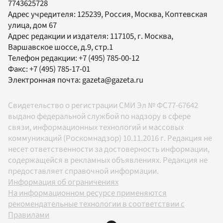
7743625728
Адрес учредителя: 125239, Россия, Москва, Коптевская
улица, дом 67
Адрес редакции и издателя:
117105
, г.
Москва
,
Варшавское шоссе, д.9, стр.1
Телефон редакции:
+7 (495) 785-00-12
Факс:
+7 (495) 785-17-01
Электронная почта:
gazeta@gazeta.ru
Свидетельство о регистрации СМИ Эл № ФС77-67642
выдано федеральной службой по надзору в сфере
связи, информационных технологий и массовых
коммуникаций (Роскомнадзор) 10.11.2016 г. Редакция не
несет ответственности за достоверность информации,
содержащейся в рекламных объявлениях. Редакция не
предоставляет справочной информации.
Информация об ограничениях
На информационном ресурсе применяются
рекомендательные технологии в соответствии с
Правилами