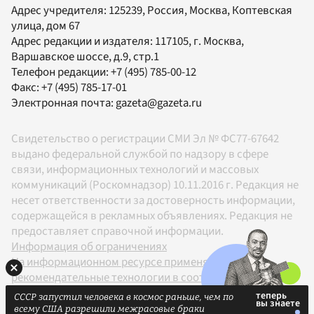
Адрес учредителя: 125239, Россия, Москва, Коптевская
улица, дом 67
Адрес редакции и издателя:
117105
, г.
Москва
,
Варшавское шоссе, д.9, стр.1
Телефон редакции:
+7 (495) 785-00-12
Факс:
+7 (495) 785-17-01
Электронная почта:
gazeta@gazeta.ru
Свидетельство о регистрации СМИ Эл № ФС77-67642
выдано федеральной службой по надзору в сфере
связи, информационных технологий и массовых
коммуникаций (Роскомнадзор) 10.11.2016 г. Редакция не
несет ответственности за достоверность информации,
содержащейся в рекламных объявлениях. Редакция не
предоставляет справочной информации.
Информация об ограничениях
На информационном ресурсе применяются
рекомендательные технологии в соответствии с
Правилами
СССР запустил человека в космос раньше, чем по
18+
всему США разрешили межрасовые браки